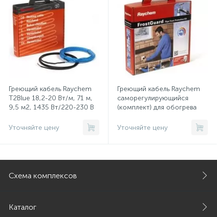
Греющий кабель Raychem
Греющий кабель Raychem
T2Blue 18,2-20 Вт/м, 71 м,
саморегулирующийся
9,5 м2, 1435 Вт/220-230 В
(комплект) для обогрева
(RaBLC071) шт.
труб FrostGuard 10-20 Вт/
м, 19 м, 190 Вт/230 В
Уточняйте цену
Уточняйте цену
(RaFG0190) шт.
Схема комплексов
Каталог