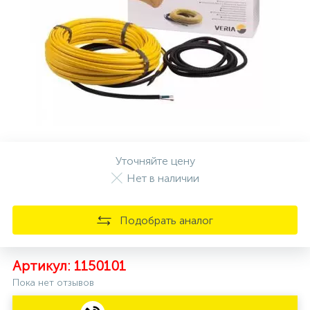
Отзывы
Подбор краски (колеровка)
Поклейка обоев
Проектирование и строительство бассейнов
Распил пиломатериалов
Уточняйте цену
Нет в наличии
Резка стекла
Подобрать аналог
Ремонт инструмента
Артикул:
1150101
Пока нет отзывов
Ремонт люстр