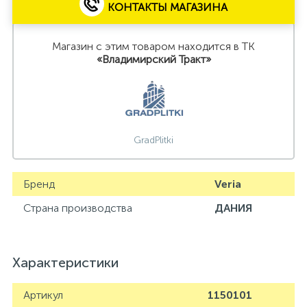
КОНТАКТЫ МАГАЗИНА
Ремонт мягкой мебели
Магазин с этим товаром находится в ТК
«Владимирский Тракт»
Ремонт стиральных и посудомоечных машин
Сварочные услуги
GradPlitki
Услуги дизайнера
Бренд
Veria
Установка (монтаж) дверей
Страна производства
ДАНИЯ
Установка жалюзи
Характеристики
Артикул
1150101