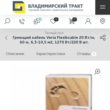
0
0
0
Контакты
Услуги
Теплый пол
Греющий кабель Veria Flexibcable 20 Вт/м,
Схема комплекса
3D моделирование дизайна плитки
60 м, 6,3-10,5 м2, 1270 Вт/220 В шт.
Описание
Характеристики
Отзывы
Контакты
Аренда инструмента
0
Вакансии
Деревообработка
Арендаторам
Изготовление ключей
О нас
Металлообработка